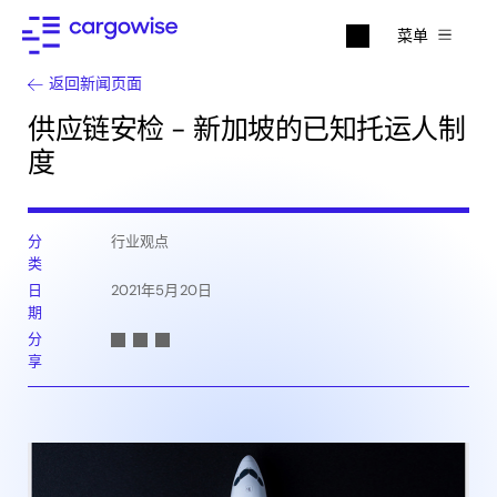
菜单
返回新闻页面
供应链安检 - 新加坡的已知托运人制
度
分
行业观点
类
日
2021年5月20日
期
分
享